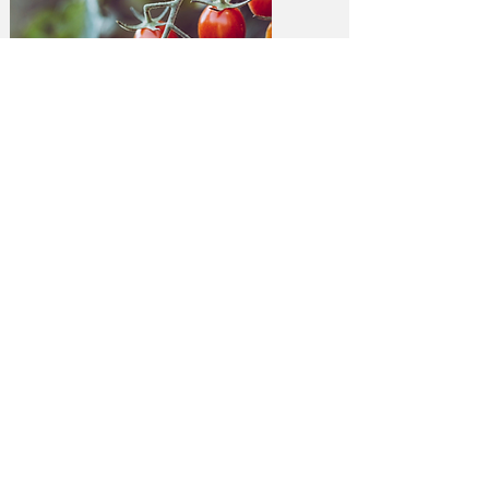
La Zone de production est
au cœur du système
Produire ses propres légumes et fruits
sans intrants de synthèse, un acte
fondamental dans une époque où ces
savoirs se perdent
Pas besoin d'engrais supplémentaire: la
Zone Hotspot (fauche) et la Zone Tampon
(feuilles et brf*) viendront enrichir la Zone
de Production
Produire ses propres légumes et fruits,