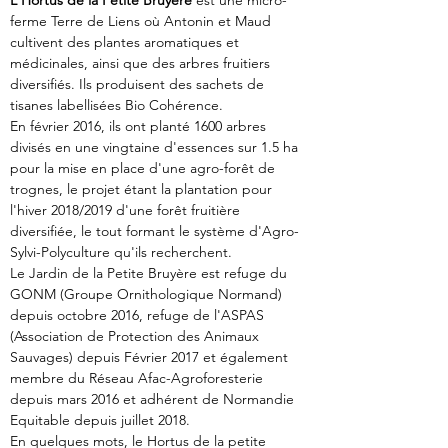
L'Hortus de la Petite Bruyère
 est une micro-
ferme Terre de Liens où Antonin et Maud 
cultivent des plantes aromatiques et 
médicinales, ainsi que des arbres fruitiers 
diversifiés. Ils produisent des sachets de 
tisanes labellisées Bio Cohérence.
En février 2016, ils ont planté 1600 arbres 
divisés en une vingtaine d'essences sur 1.5 ha 
pour la mise en place d'une agro-forêt de 
trognes, le projet étant la plantation pour 
l'hiver 2018/2019 d'une forêt fruitière 
diversifiée, le tout formant le système d'Agro-
Sylvi-Polyculture qu'ils recherchent.
Le Jardin de la Petite Bruyère est refuge du 
GONM (Groupe Ornithologique Normand) 
depuis octobre 2016, refuge de l'ASPAS 
(Association de Protection des Animaux 
Sauvages) depuis Février 2017 et également 
membre du Réseau Afac-Agroforesterie 
depuis mars 2016 et adhérent de Normandie 
Equitable depuis juillet 2018.
En quelques mots, le Hortus de la petite 