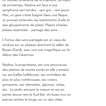
En ouvrant la fenêtre de la chambre, ce matin 
de printemps, Nadine est face à une 
symphonie vert tendre - vert gris - vert jaune. 
Hier, un geai s'était baigné dans une flaque, 
on pouvait entendre ses battements d'aile et 
des gloussements de plaisir. Plaisirs simples, 
plaisirs essentiels... partage des sens ...
L'hortus des sens partagés est un oasis de 
verdure sur un plateau dominant la vallée de 
Barjac (Gard), avec une vue magnifique sur le 
début des Cévennes.
Nadine, la propriétaire, est une amoureuse 
des plantes de toutes sortes et elle s'extasie 
sur ses belles hellébores, ses orchidées de 
plus en plus nombreuses, ses rosiers 
grimpants, ses clématites, glycines, cistes, 
etc.  Le jardin entoure la maison et est en 
pente douce vers le Sud-Est. Un beau mur en 
pierres sèches le longe sur un des côtés.