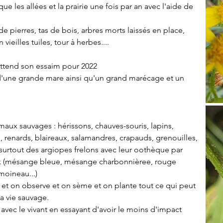
 les allées et la prairie une fois par an avec l'aide de 
e pierres, tas de bois, arbres morts laissés en place, 
ieilles tuiles, tour à herbes....
attend son essaim pour 2022
 d'une grande mare ainsi qu'un grand marécage et un 
x sauvages : hérissons, chauves-souris, lapins, 
s, renards, blaireaux, salamandres, crapauds, grenouilles, 
(surtout des argiopes frelons avec leur oothèque par 
aux (mésange bleue, mésange charbonnièree, rouge 
oineau...)

r et on observe et on sème et on plante tout ce qui peut 
la vie sauvage.
 avec le vivant en essayant d'avoir le moins d'impact 