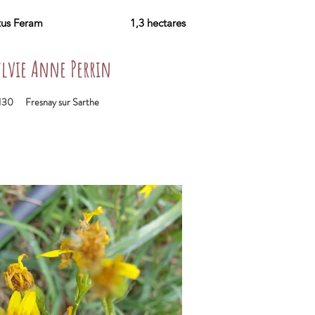
tus Feram
1,3 hectares
ylvie Anne Perrin
130
Fresnay sur Sarthe