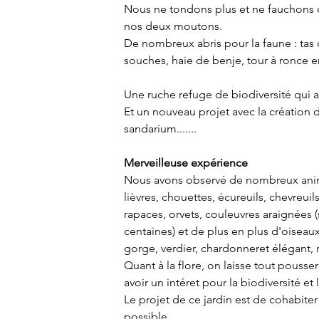
Nous ne tondons plus et ne fauchons que
nos deux moutons.
De nombreux abris pour la faune : tas d
souches, haie de benje, tour à ronce en v
Une ruche refuge de biodiversité qui 
Et un nouveau projet avec la création
sandarium.......
Merveilleuse expérience 
Nous avons observé de nombreux animau
lièvres, chouettes, écureuils, chevreuil
rapaces, orvets, couleuvres araignées 
centaines) et de plus en plus d'oise
gorge, verdier, chardonneret élégant, m
Quant à la flore, on laisse tout pousse
avoir un intéret pour la biodiversité et 
Le projet de ce jardin est de cohabiter
possible.
