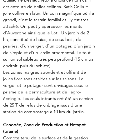
Guillaume Desfaucheux a choisi ce nom car il 
est entouré de belles collines. Satis Collis = 
jolie colline en latin. Un coin magnifique où il a 
grandi, c'est le terrain familial et il y est très 
attaché. On peut y apercevoir les monts 
d'Auvergne ainsi que le Lot.  Un jardin de 2 
ha, constitué de haies, de sous bois, de 
prairies, d'un verger, d'un potager, d'un jardin 
de simple et d'un jardin ornemental. Le tout 
sur un sol sableux très peu profond (15 cm par 
endroit, puis du schiste).
Les zones maigres abondent et offrent de 
jolies floraisons étalées sur les saisons. Le 
verger et le potager sont envisagés sous le 
prisme de la permaculture et de l'agro-
écologie. Les seuls intrants ont été un camion 
de 25 T de refus de criblage issus d'une 
station de compostage à 10 km du jardin.
Canopée, Zone de Production et Hotspot 
(prairie)
Compte tenu de la surface et de la gestion 