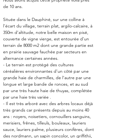
Nous avons acquis cette propriété voilà près 
de 10 ans.
Située dans le Dauphiné, sur une colline à 
l’écart du village, terrain plat, argilo-calcaire, à 
350m d’altitude, notre belle maison en pisé, 
couverte de vigne vierge, est entourée d’un 
terrain de 8000 m2 dont une grande partie est 
en prairie sauvage fauchée par secteurs en 
alternance certaines années.
- Le terrain est protégé des cultures 
céréalières environnantes d’un côté par une 
grande haie de charmilles, de l’autre par une 
longue et large bande de ronces, et au sud 
par une très haute haie de thuyas, complétée 
par une haie très variée .
- Il est très arboré avec des arbres locaux déjà 
très grands car présents depuis au moins 40 
ans : noyers, noisetiers, cornouillers sanguins, 
merisiers, frênes, tilleuls, bouleaux, lauriers 
sauce, lauriers palme, plusieurs conifères, dont 
des nordmann, un sapin concolor, un griffithii, 