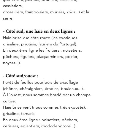
cassissiers,
groseilliers, framboisiers, mûriers, kiwis...) et la 
serre.
- Côté sud, une haie en deux lignes : 
Haie brise vue côté route (les exotiques 
griseline, photinia, lauriers du Portugal).
En deuxième ligne les fruitiers : noisetiers, 
pêchers, figuiers, plaqueminiers, poirier, 
noyers...).
- Côté sud/ouest :
Forêt de feuillus pour bois de chauffage 
(chênes, châtaigniers, érables, bouleaux...).
À L'ouest, nous sommes bordé par un champs 
cultivé.
Haie brise vent (nous sommes très exposés), 
griseline, tamaris.
En deuxième ligne : noisetiers, pêchers, 
cerisiers, églantiers, rhododendrons...).