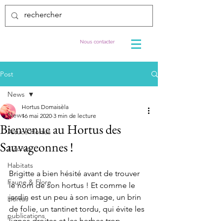
Nous contacter
Post
News
Hortus Domaisèla
News
16 mai 2020
3 min de lecture
Bienvenue au Hortus des
Astuce Hortus
Sauvageonnes !
3 Zones
Habitats
Brigitte a bien hésité avant de trouver 
Faune & Flore
le nom de son hortus ! Et comme le 
jardin est un peu à son image, un brin 
Hortus
de folie, un tantinet tordu, qui évite les 
publications
lignes droites et les herbes trop 