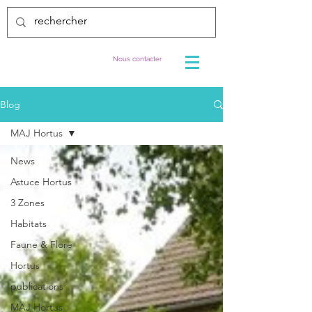
Nous contacter
Blog
MAJ Hortus
News
Astuce Hortus
3 Zones
Habitats
Faune & Flore
Hortus
publications
MAJ Hortus