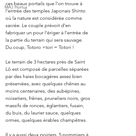
ces beaux portails que l'on trouve à 
MAJ Hortus
l'entrée des temples Japonais Shinto 
où la nature est considérée comme 
sacrée. Le couple prévoit d'en 
fabriquer un pour l'ériger à l'entrée de 
la partie du terrain qui sera sauvage. 
Du coup, Totoro +tori = Totori !
Le terrain de 3 hectares près de Saint 
Lô est composé de parcelles séparées 
par des haies bocagères assez bien 
préservées, avec quelques chênes au 
moins centenaires, des aubépines, 
noisetiers, frênes, pruneliers noirs, gros 
massifs de ronces, églantiers, fusain, 
du buis, du laurier sauce, quelques 
ormes, quelques érables champêtres.
Il y a aussi deux poiriers, 5 pommiers à 