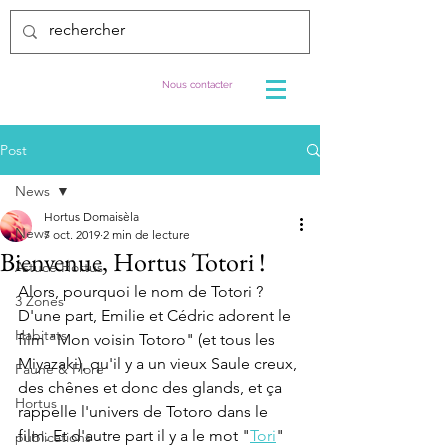
Nous contacter
Post
News
Hortus Domaisèla
News
7 oct. 2019
2 min de lecture
Bienvenue, Hortus Totori !
Astuce Hortus
Alors, pourquoi le nom de Totori ?
3 Zones
D'une part, Emilie et Cédric adorent le 
Habitats
film "Mon voisin Totoro" (et tous les 
Miyazaki), qu'il y a un vieux Saule creux, 
Faune & Flore
des chênes et donc des glands, et ça 
Hortus
rappelle l'univers de Totoro dans le 
film. Et d'autre part il y a le mot "
Tori
" 
publications