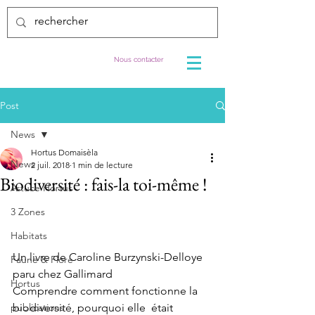
Nous contacter
Post
News
Hortus Domaisèla
News
2 juil. 2018
1 min de lecture
Biodiversité : fais-la toi-même !
Astuce Hortus
3 Zones
Habitats
Un livre de Caroline Burzynski-Delloye 
Faune & Flore
paru chez Gallimard
Hortus
Comprendre comment fonctionne la 
publications
biodiversité, pourquoi elle  était 