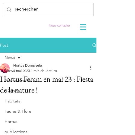
Nous contacter
Post
News
Hortus Domaisèla
News
2 mai 2023
1 min de lecture
Hortus Feram en mai 23 : Fiesta
Astuce Hortus
de la nature !
3 Zones
Habitats
Faune & Flore
Hortus
publications