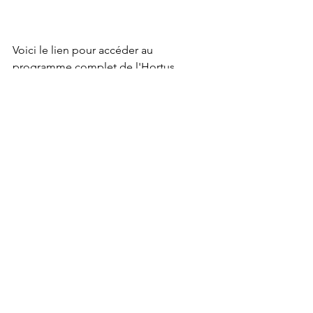
Voici le lien pour accéder au 
programme complet de l'Hortus 
Feram : 
https://fetedelanature.com/hortus-
feram-jardin-sauvage-pour-la-
biodiversite
Habitats