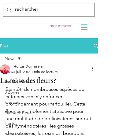
Nous contacter
Post
News
Hortus Domaisèla
News
3 juil. 2018
1 min de lecture
La reine des fleurs?
Astuce Hortus
Bientôt, de nombreuses espèces de 
3 Zones
cétoines vont s'y enfoncer 
Habitats
profondément pour farfouiller. Cette 
fleur est terriblement attractive pour 
Faune & Flore
une multitude de pollinisateurs, surtout 
Hortus
des hyménoptères : les grosses 
charpentières, les osmies, bourdons, 
publications