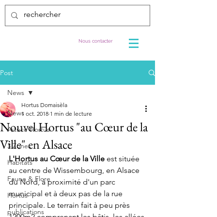
Nous contacter
Post
News
Hortus Domaisèla
News
1 oct. 2018
1 min de lecture
Nouvel Hortus "au Cœur de la
Astuce Hortus
Ville" en Alsace
3 Zones
L'Hortus au Cœur de la Ville
 est située 
Habitats
au centre de Wissembourg, en Alsace 
Faune & Flore
du Nord, à proximité d'un parc 
municipal et à deux pas de la rue 
Hortus
principale. Le terrain fait à peu près 
publications
1200m2 comprenant les bâtis, les allées 