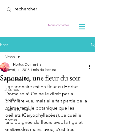
Nous contacter
Post
News
Hortus Domaisèla
News
4 juil. 2018
1 min de lecture
Saponaire, une fleur du soir
Astuce Hortus
La saponaire est en fleur au Hortus 
3 Zones
Domaisèla! On ne le dirait pas à 
Habitats
première vue, mais elle fait partie de la 
même famille botanique que les 
Faune & Flore
oeillets (Caryophyllacées). Je cueille 
Hortus
une poignée de fleurs avec la tige et 
me lave les mains avec, c'est très 
publications