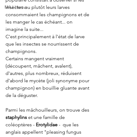
MAJ Hortus
insectes ou plutôt leurs larves 
consommaient les champignons et de 
les manger le cas échéant... on 
imagine la suite... 
C'est principalement à l'état de larve 
que les insectes se nourrissent de 
champignons. 
Certains mangent vraiment 
(découpent, mâchent, avalent), 
d'autres, plus nombreux, réduisent 
d'abord le mycète (joli synonyme pour 
champignon) en bouillie gluante avant 
de la déguster. 
Parmi les mâchouilleurs, on trouve des 
staphylins
 et une famille de 
coléoptères - 
Erotylidae
 -  que les 
anglais appellent "pleasing fungus 