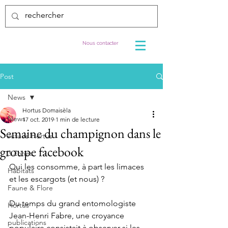
Nous contacter
Post
News
Hortus Domaisèla
News
17 oct. 2019
1 min de lecture
Semaine du champignon dans le
Astuce Hortus
groupe facebook
3 Zones
Qui les consomme, à part les limaces 
Habitats
et les escargots (et nous) ?
Faune & Flore
Du temps du grand entomologiste 
Hortus
Jean-Henri Fabre, une croyance 
publications
populaire consistait à observer si les 