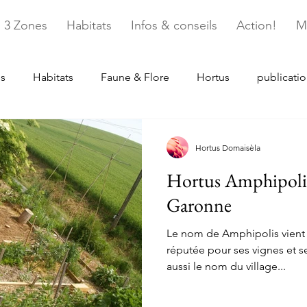
3 Zones
Habitats
Infos & conseils
Action!
M
s
Habitats
Faune & Flore
Hortus
publicati
Hortus Domaisèla
Hortus Amphipoli
Garonne
Le nom de Amphipolis vient 
réputée pour ses vignes et se
aussi le nom du village...