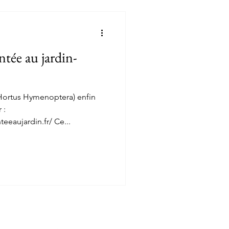
tée au jardin-
(Hortus Hymenoptera) enfin
 :
eeaujardin.fr/ Ce...