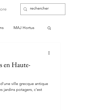
Nous contacter
ore
ons
MAJ Hortus
s en Haute-
d'une ville grecque antique
s jardins potagers, c'est