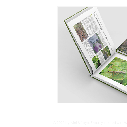
© 2022 by Nini & Yoyo. Proudly created with
W