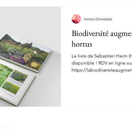
Hortus Domaisèla
Biodiversité augmen
hortus
Le livre de Sébastien Heim 
disponible ! RDV en ligne sur
https://labiodiversiteaugment
ix.com