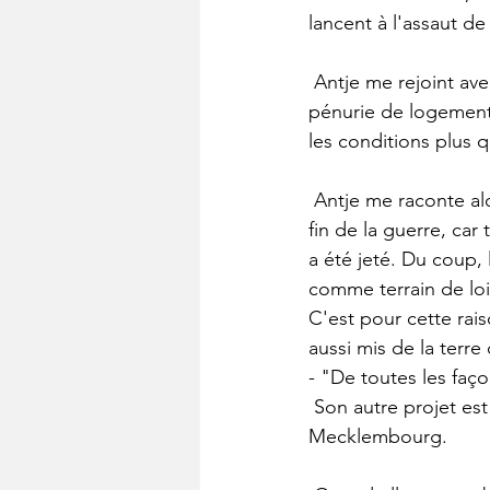
lancent à l'assaut de
 Antje me rejoint avec son petit garçon qui s'empresse d'aller jouer dans la maison. La 
pénurie de logements
les conditions plus q
 Antje me raconte alors que ce jardin de 200m2 est malheureusement contaminé depuis la 
fin de la guerre, car
a été jeté. Du coup, 
comme terrain de lois
C'est pour cette rai
aussi mis de la terre 
- "De toutes les faç
 Son autre projet est un Hortus deux fois plus grand plus au Nord, dans la région du 
Mecklembourg.