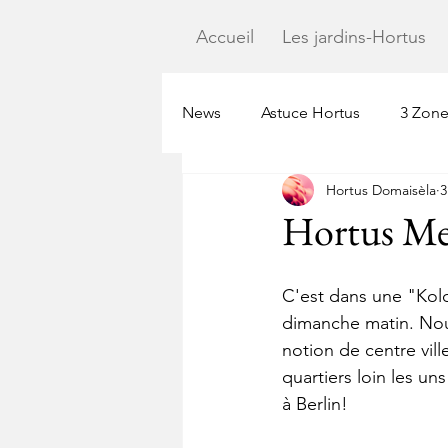
Accueil
Les jardins-Hortus
News
Astuce Hortus
3 Zone
Hortus Domaisèla
3
Hortus Met
C'est dans une "Kolo
dimanche matin. Nous
notion de centre vill
quartiers loin les uns
à Berlin! 