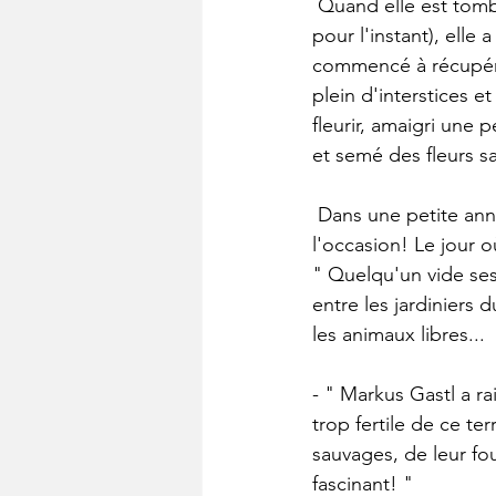
 Quand elle est tombée sur le livre de Markus Gastl (le jardin en trois zones, en allemand 
pour l'instant), elle 
commencé à récupére
plein d'interstices e
fleurir, amaigri une 
et semé des fleurs s
 Dans une petite annonce on proposait de prendre du vieux bois et elle a sauté sur 
l'occasion! Le jour où
" Quelqu'un vide ses
entre les jardiniers 
les animaux libres... 
- " Markus Gastl a rai
trop fertile de ce te
sauvages, de leur fou
fascinant! "