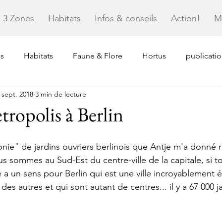
3 Zones
Habitats
Infos & conseils
Action!
M
s
Habitats
Faune & Flore
Hortus
publicati
 sept. 2018
3 min de lecture
ropolis à Berlin
nie" de jardins ouvriers berlinois que Antje m'a donné 
 sommes au Sud-Est du centre-ville de la capitale, si tou
e a un sens pour Berlin qui est une ville incroyablement é
 des autres et qui sont autant de centres... il y a 67 000 j