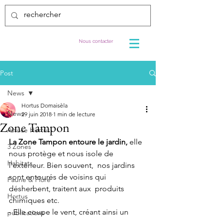
Nous contacter
Post
News
Hortus Domaisèla
News
29 juin 2018
1 min de lecture
Zone Tampon
Astuce Hortus
La Zone Tampon entoure le jardin, 
elle 
3 Zones
nous protège et nous isole de 
Habitats
l'extérieur. Bien souvent,  nos jardins 
sont entourés de voisins qui 
Faune & Flore
désherbent, traitent aux  produits 
Hortus
chimiques etc. 
- Elle coupe le vent, créant ainsi un 
publications