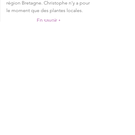
région Bretagne. Christophe n'y a pour
le moment que des plantes locales.
En savoir +
Hortus Penn Ar Bed
Le jardin de 1450 m2 date d'il y a plus
de 45 ans. A cette époque une famille